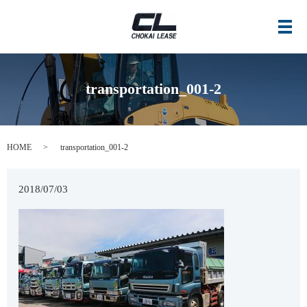
メ
transportation_001-2
HOME
transportation_001-2
2018/07/03