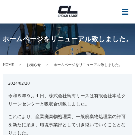
メ
ホームページをリニューアル致しました。
HOME
お知らせ
ホームページをリニューアル致しました。
2024/02/20
令和５年９月１日、株式会社鳥海リースは有限会社本荘ク
リーンセンターと吸収合併致しました。
これにより、産業廃棄物処理業、一般廃棄物処理業の許可
を新たに頂き、環境事業部として引き継いでいくこととな
りました。