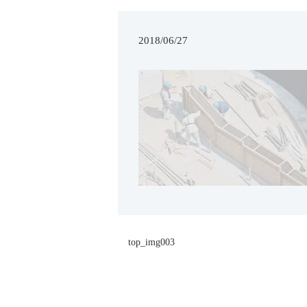
2018/06/27
top_img003