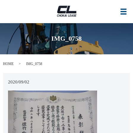
メ
IMG_0758
HOME
IMG_0758
2020/09/02