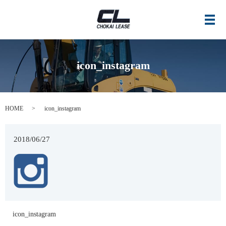
メ
icon_instagram
HOME
icon_instagram
2018/06/27
icon_instagram