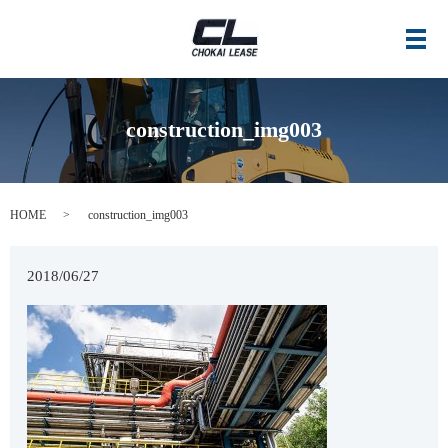
メ
construction_img003
HOME
construction_img003
2018/06/27