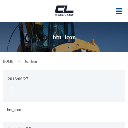
メ
btn_icon
HOME
btn_icon
2018/06/27
btn_icon