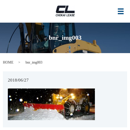
メ
bnr_img003
HOME
bnr_img003
2018/06/27