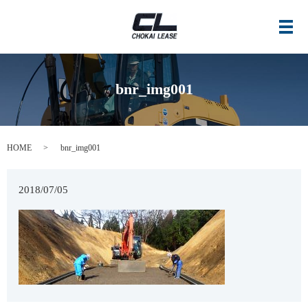
メ
bnr_img001
HOME
bnr_img001
2018/07/05