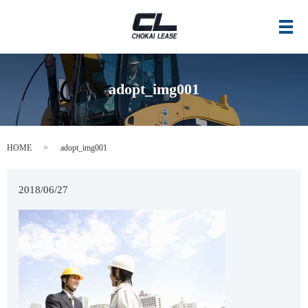
メ
adopt_img001
HOME
adopt_img001
2018/06/27