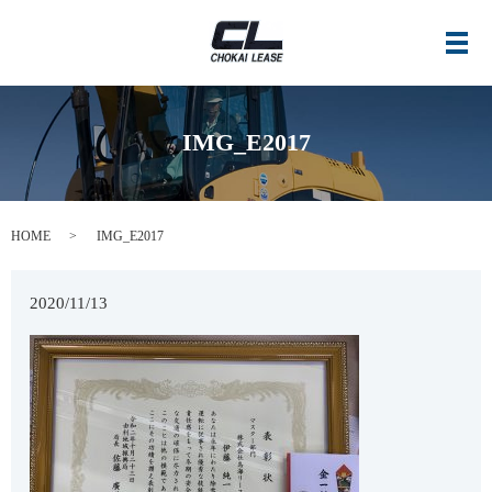
メ
IMG_E2017
HOME
IMG_E2017
2020/11/13