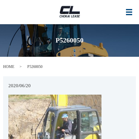
メ
P5260050
HOME
P5260050
2020/06/20