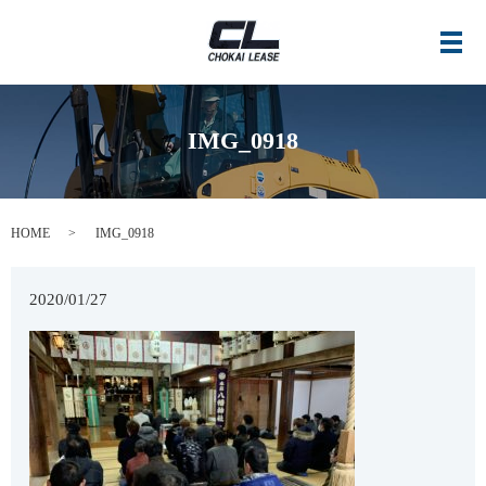
メ
IMG_0918
HOME
IMG_0918
2020/01/27